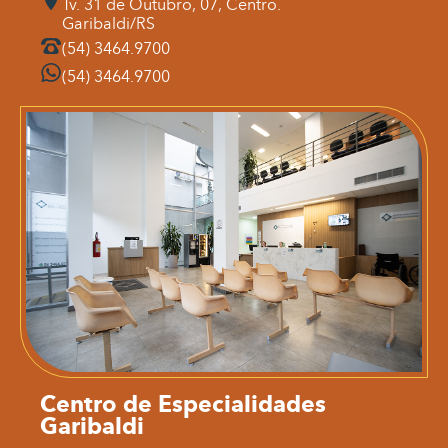
Tv. 31 de Outubro, 07, Centro.
Garibaldi/RS
(54) 3464.9700
(54) 3464.9700
Centro de Especialidades
Garibaldi