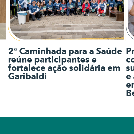
2ª Caminhada para a Saúde
P
reúne participantes e
c
fortalece ação solidária em
s
Garibaldi
e
e
B