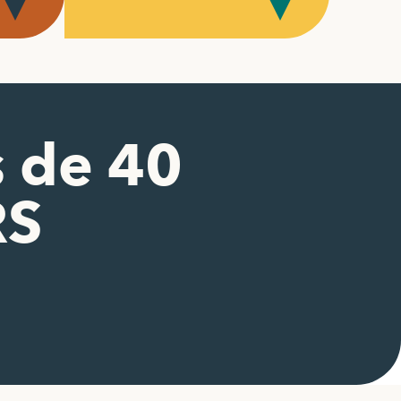
s de 40
RS