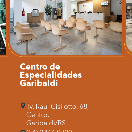
Centro de
Especialidades
Garibaldi
Tv. Raul Cisilotto, 68,
Centro.
Garibaldi/RS