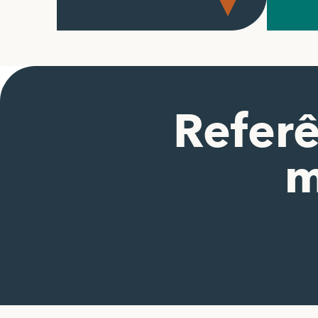
Referê
m