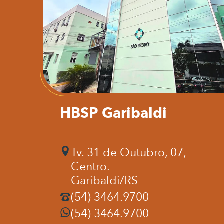
HBSP Garibaldi
Tv. 31 de Outubro, 07,
Centro.
Garibaldi/RS
(54) 3464.9700
(54) 3464.9700