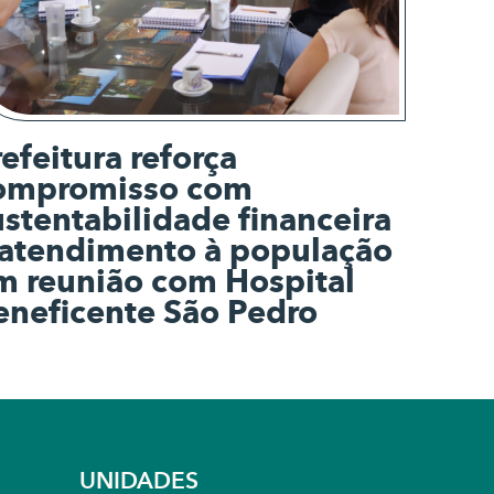
refeitura reforça
ompromisso com
ustentabilidade financeira
 atendimento à população
m reunião com Hospital
eneficente São Pedro
UNIDADES