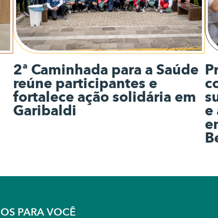
2ª Caminhada para a Saúde
P
reúne participantes e
c
fortalece ação solidária em
s
Garibaldi
e
e
B
ÇOS PARA VOCÊ