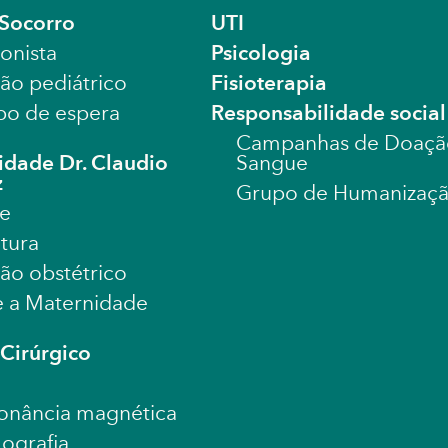
 Socorro
UTI
tonista
Psicologia
tão pediátrico
Fisioterapia
o de espera
Responsabilidade social
Campanhas de Doaçã
idade Dr. Claudio
Sangue
z
Grupo de Humanizaç
e
utura
tão obstétrico
te a Maternidade
Cirúrgico
onância magnética
grafia