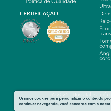
Política de Qualidade
Ultr
CERTIFICAÇÃO
Dens
Raio
Ecoc
tran
Tomo
comp
Angi
coro
© 2025 - Hospital Benefic
Usamos cookies para personalizar o conteúdo prop
continuar navegando, você concorda com a noss