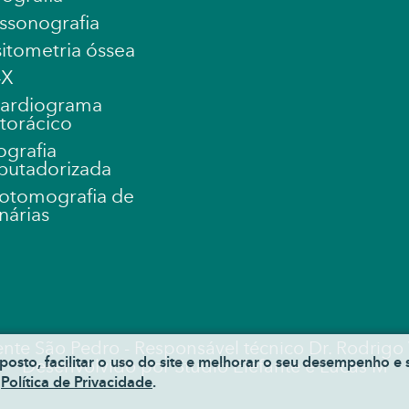
assonografia
itometria óssea
-X
ardiograma
storácico
grafia
utadorizada
otomografia de
nárias
ente São Pedro - Responsável técnico Dr. Rodrigo
osto, facilitar o uso do site e melhorar o seu desempenho e
Desenvolvido por
Studio Elefante
e Lucas M
a
Política de Privacidade
.