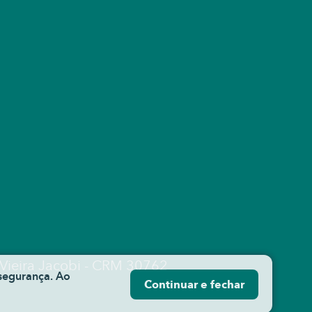
 Vieira Jacobi - CRM 30762
 segurança. Ao
Continuar e fechar