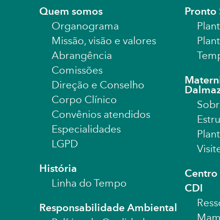
Quem somos
Pronto
Organograma
Plan
Missão, visão e valores
Plan
Abrangência
Temp
Comissões
Matern
Direção e Conselho
Dalma
Corpo Clínico
Sobr
Convênios atendidos
Estr
Especialidades
Plan
LGPD
Visi
História
Centro 
Linha do Tempo
CDI
Ress
Responsabilidade Ambiental
Mamo