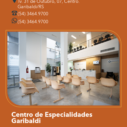
Tv. 31 de Outubro, 07, Centro.
Garibaldi/RS
(54) 3464.9700
(54) 3464.9700
Centro de Especialidades
Garibaldi