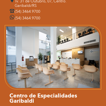
Tv. 31 de Outubro, 07, Centro.
Garibaldi/RS
(54) 3464.9700
(54) 3464.9700
Centro de Especialidades
Garibaldi