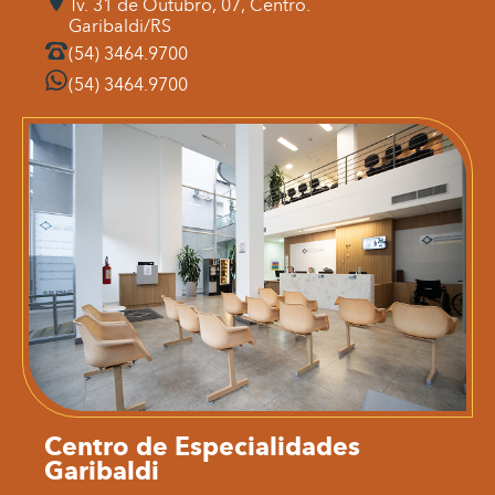
Tv. 31 de Outubro, 07, Centro.
Garibaldi/RS
(54) 3464.9700
(54) 3464.9700
Centro de Especialidades
Garibaldi